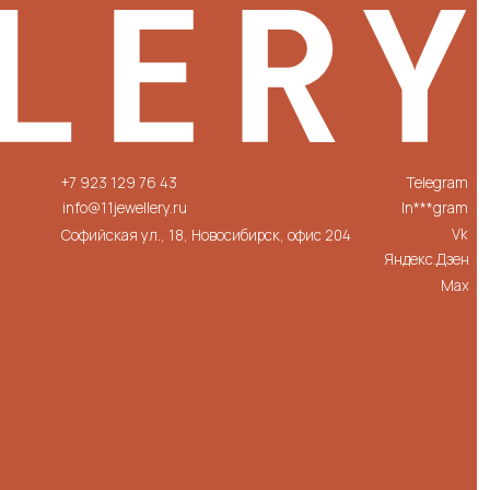
129 76 43
Telegram
ewellery.ru
In***gram
Vk
ая ул., 18, Новосибирск, офис 204
Яндекс.Дзен
Max