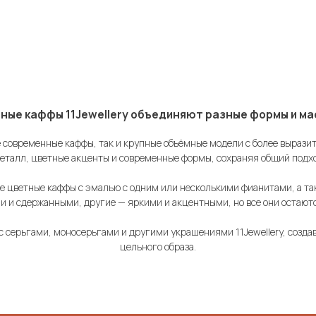
ффы 11Jewellery объединяют разные формы и масштабы в еди
е современные каффы, так и крупные объёмные модели с более выраз
талл, цветные акценты и современные формы, сохраняя общий подхо
 цветные каффы с эмалью с одним или несколькими фианитами, а та
 и сдержанными, другие — яркими и акцентными, но все они остаютс
 с серьгами, моносерьгами и другими украшениями 11Jewellery, созд
цельного образа.