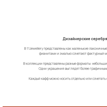
Дизайнерские серебряные ка
В 11Jewellery представлены как маленькие лаконичны
фианитами и эмалью сочетают фактурный ме
В коллекции представлены разные форматы: небольшие
Одни украшения выглядят более графичными
Каждый кафф можно носить отдельно или сочетать