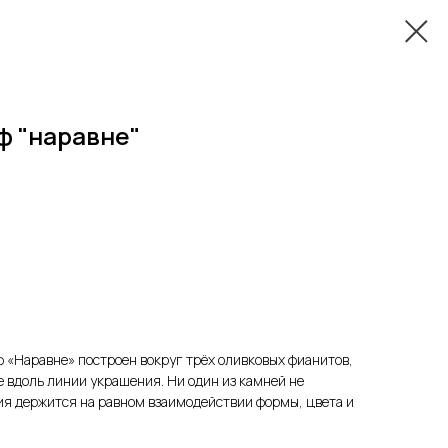
ф "наравне"
 «Наравне» построен вокруг трёх оливковых фианитов,
 вдоль линии украшения. Ни один из камней не
ия держится на равном взаимодействии формы, цвета и