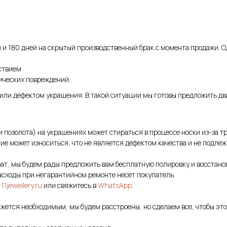
 и 180 дней на скрытый производственный брак с момента продажи. О
ствием
ических повреждений.
 или дефектом украшения. В такой ситуации мы готовы предложить дв
и позолота) на украшениях может стираться в процессе носки из-за 
ие может износиться, что не является дефектом качества и не подлеж
ат, мы будем рады предложить вам бесплатную полировку и восстанов
асходы при негарантийном ремонте несет покупатель.
11jewellery.ru
или свяжитесь в
WhatsApp
.
жется необходимым, мы будем расстроены, но сделаем все, чтобы это