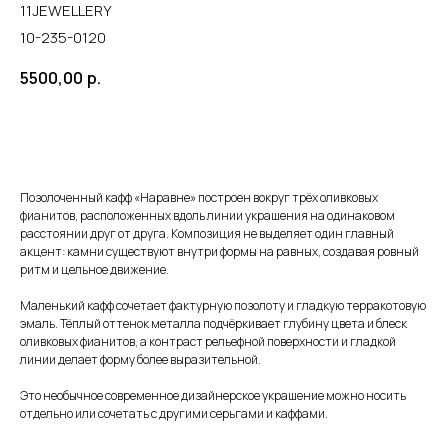
11JEWELLERY
10-235-0120
5500,00
р.
В КОРЗИНУ
Позолоченный кафф «Наравне» построен вокруг трёх оливковых
фианитов, расположенных вдоль линии украшения на одинаковом
расстоянии друг от друга. Композиция не выделяет один главный
акцент: камни существуют внутри формы на равных, создавая ровный
ритм и цельное движение.
Маленький кафф сочетает фактурную позолоту и гладкую терракотовую
эмаль. Тёплый оттенок металла подчёркивает глубину цвета и блеск
оливковых фианитов, а контраст рельефной поверхности и гладкой
линии делает форму более выразительной.
Это необычное современное дизайнерское украшение можно носить
отдельно или сочетать с другими серьгами и каффами.