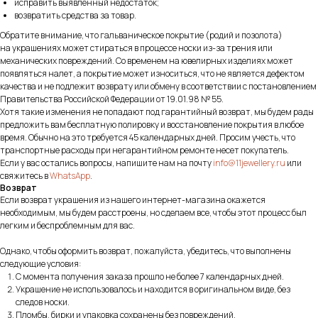
исправить выявленный недостаток;
возвратить средства за товар.
Обратите внимание, что гальваническое покрытие (родий и позолота)
на украшениях может стираться в процессе носки из-за трения или
механических повреждений. Со временем на ювелирных изделиях может
появляться налет, а покрытие может износиться, что не является дефектом
качества и не подлежит возврату или обмену в соответствии с постановлением
Правительства Российской Федерации от 19.01.98 № 55.
Хотя такие изменения не попадают под гарантийный возврат, мы будем рады
предложить вам бесплатную полировку и восстановление покрытия в любое
время. Обычно на это требуется 45 календарных дней. Просим учесть, что
транспортные расходы при негарантийном ремонте несет покупатель.
Если у вас остались вопросы, напишите нам на почту
info@11jewellery.ru
или
свяжитесь в
WhatsApp
.
Возврат
Если возврат украшения из нашего интернет-магазина окажется
необходимым, мы будем расстроены, но сделаем все, чтобы этот процесс был
легким и беспроблемным для вас.
Однако, чтобы оформить возврат, пожалуйста, убедитесь, что выполнены
следующие условия:
С момента получения заказа прошло не более 7 календарных дней.
Украшение не использовалось и находится в оригинальном виде, без
следов носки.
Пломбы, бирки и упаковка сохранены без повреждений.