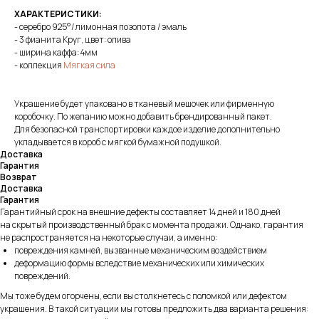
ХАРАКТЕРИСТИКИ:
- серебро 925°/ лимонная позолота / эмаль
- 3 фианита Круг, цвет: олива
- ширина каффа: 4мм
- коллекция
Мягкая сила
Украшение будет упаковано в тканевый мешочек или фирменную
коробочку. По желанию можно добавить брендированный пакет.
Для безопасной транспортировки каждое изделие дополнительно
укладывается в короб с мягкой бумажной подушкой.
Доставка
Гарантия
Возврат
Доставка
Гарантия
Гарантийный срок на внешние дефекты составляет 14 дней и 180 дней
на скрытый производственный брак с момента продажи. Однако, гарантия
не распространяется на некоторые случаи, а именно:
повреждения камней, вызванные механическим воздействием
деформацию формы вследствие механических или химических
повреждений.
Мы тоже будем огорчены, если вы столкнетесь с поломкой или дефектом
украшения. В такой ситуации мы готовы предложить два варианта решения: