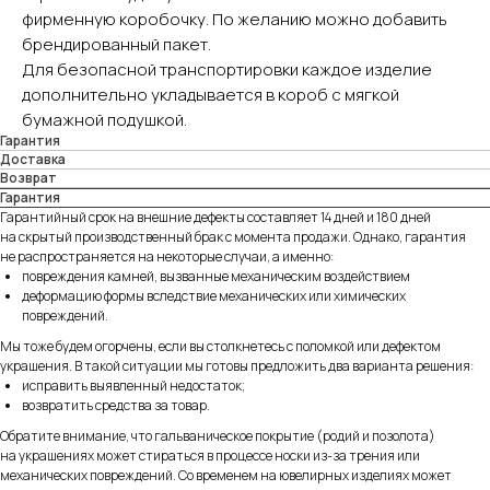
фирменную коробочку. По желанию можно добавить
брендированный пакет.
Для безопасной транспортировки каждое изделие
дополнительно укладывается в короб с мягкой
бумажной подушкой.
Гарантия
Доставка
Возврат
Гарантия
Гарантийный срок на внешние дефекты составляет 14 дней и 180 дней
на скрытый производственный брак с момента продажи. Однако, гарантия
не распространяется на некоторые случаи, а именно:
повреждения камней, вызванные механическим воздействием
деформацию формы вследствие механических или химических
повреждений.
Мы тоже будем огорчены, если вы столкнетесь с поломкой или дефектом
украшения. В такой ситуации мы готовы предложить два варианта решения:
исправить выявленный недостаток;
возвратить средства за товар.
Обратите внимание, что гальваническое покрытие (родий и позолота)
на украшениях может стираться в процессе носки из-за трения или
механических повреждений. Со временем на ювелирных изделиях может