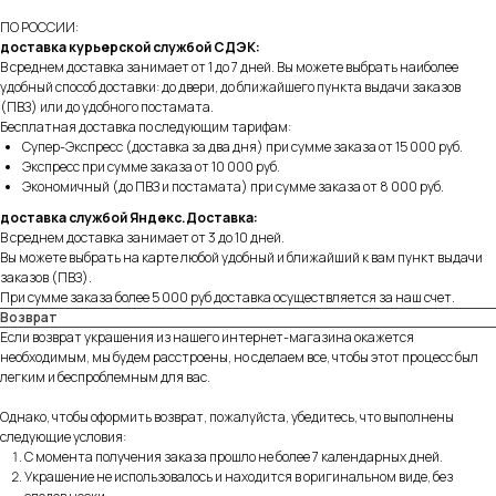
ПО РОССИИ:
доставка курьерской службой СДЭК:
В среднем доставка занимает от 1 до 7 дней. Вы можете выбрать наиболее
удобный способ доставки: до двери, до ближайшего пункта выдачи заказов
(ПВЗ) или до удобного постамата.
Бесплатная доставка по следующим тарифам:
Супер-Экспресс (доставка за два дня) при сумме заказа от 15 000 руб.
Экспресс при сумме заказа от 10 000 руб.
Экономичный (до ПВЗ и постамата) при сумме заказа от 8 000 руб.
доставка службой Яндекс.Доставка:
В среднем доставка занимает от 3 до 10 дней.
Вы можете выбрать на карте любой удобный и ближайший к вам пункт выдачи
заказов (ПВЗ).
При сумме заказа более 5 000 руб доставка осуществляется за наш счет.
Возврат
Если возврат украшения из нашего интернет-магазина окажется
необходимым, мы будем расстроены, но сделаем все, чтобы этот процесс был
легким и беспроблемным для вас.
Однако, чтобы оформить возврат, пожалуйста, убедитесь, что выполнены
следующие условия:
С момента получения заказа прошло не более 7 календарных дней.
Украшение не использовалось и находится в оригинальном виде, без