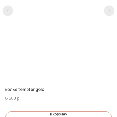
колье tempter gold
ко
6 500
р.
8 
Нет
в корзину