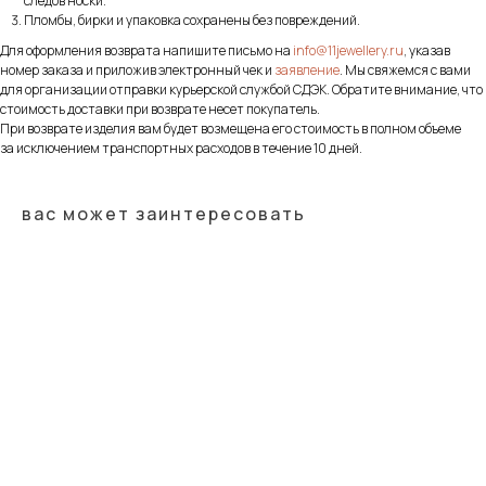
следов носки.
Пломбы, бирки и упаковка сохранены без повреждений.
Для оформления возврата напишите письмо на
info@11jewellery.ru
, указав
номер заказа и приложив электронный чек и
заявление
. Мы свяжемся с вами
для организации отправки курьерской службой СДЭК. Обратите внимание, что
стоимость доставки при возврате несет покупатель.
При возврате изделия вам будет возмещена его стоимость в полном объеме
за исключением транспортных расходов в течение 10 дней.
вас может заинтересовать