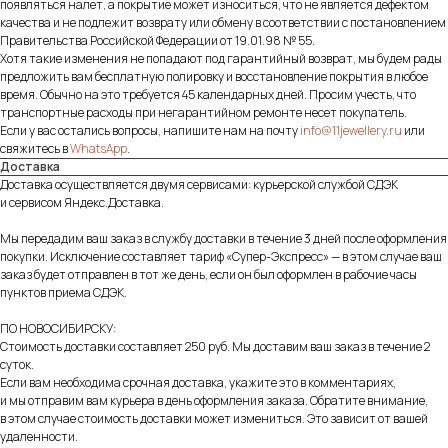
появляться налет, а покрытие может износиться, что не является дефектом
качества и не подлежит возврату или обмену в соответствии с постановлением
Правительства Российской Федерации от 19.01.98 № 55.
Хотя такие изменения не попадают под гарантийный возврат, мы будем рады
предложить вам бесплатную полировку и восстановление покрытия в любое
время. Обычно на это требуется 45 календарных дней. Просим учесть, что
транспортные расходы при негарантийном ремонте несет покупатель.
Если у вас остались вопросы, напишите нам на почту
info@11jewellery.ru
или
свяжитесь в
WhatsApp
.
Доставка
Доставка осуществляется двумя сервисами: курьерской службой СДЭК
и сервисом Яндекс.Доставка.
Мы передадим ваш заказ в службу доставки в течение 3 дней после оформления
покупки. Исключение составляет тариф «Супер-Экспресс» — в этом случае ваш
заказ будет отправлен в тот же день, если он был оформлен в рабочие часы
пунктов приема СДЭК.
ПО НОВОСИБИРСКУ:
Стоимость доставки составляет 250 руб. Мы доставим ваш заказ в течение 2
суток.
Если вам необходима срочная доставка, укажите это в комментариях,
и мы отправим вам курьера в день оформления заказа. Обратите внимание,
в этом случае стоимость доставки может измениться. Это зависит от вашей
удаленности.