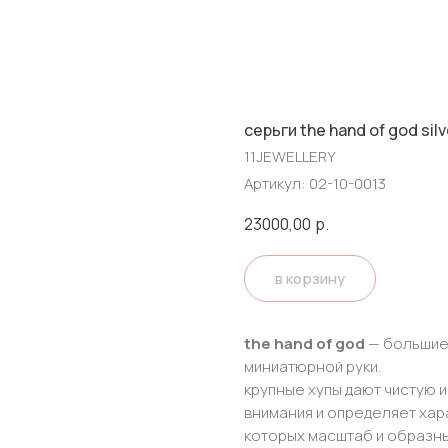
серьги the hand of god silv
11JEWELLERY
Артикул:
02-10-0013
23000,00
р.
в корзину
the hand of god
— большие 
миниатюрной руки.
крупные хупы дают чистую и
внимания и определяет хар
которых масштаб и образн