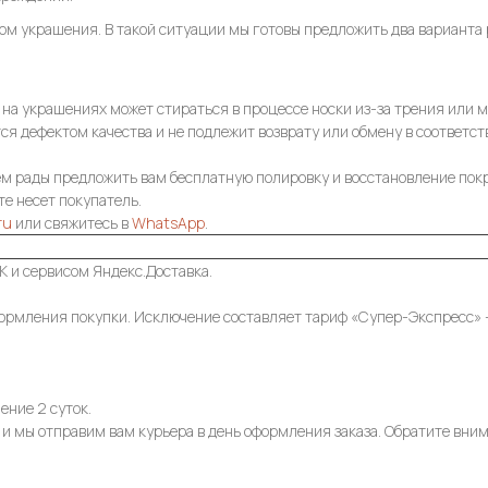
том украшения. В такой ситуации мы готовы предложить два варианта
) на украшениях может стираться в процессе носки из-за трения или
тся дефектом качества и не подлежит возврату или обмену в соответ
ем рады предложить вам бесплатную полировку и восстановление покр
е несет покупатель.
ru
или свяжитесь в
WhatsApp
.
 и сервисом Яндекс.Доставка.
ормления покупки. Исключение составляет тариф «Супер-Экспресс» — в
ение 2 суток.
 и мы отправим вам курьера в день оформления заказа. Обратите вним