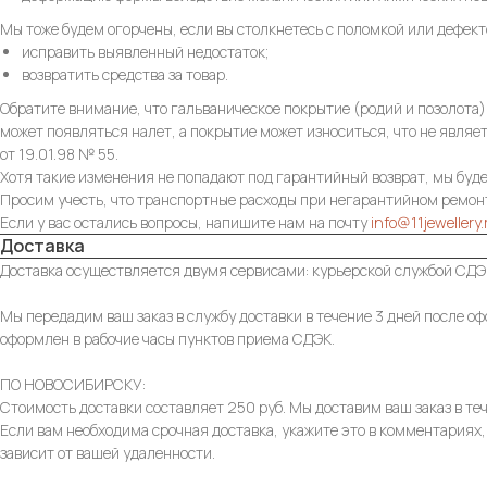
Мы тоже будем огорчены, если вы столкнетесь с поломкой или дефек
исправить выявленный недостаток;
возвратить средства за товар.
Обратите внимание, что гальваническое покрытие (родий и позолота
может появляться налет, а покрытие может износиться, что не являе
от 19.01.98 № 55.
Хотя такие изменения не попадают под гарантийный возврат, мы буд
Просим учесть, что транспортные расходы при негарантийном ремонт
Если у вас остались вопросы, напишите нам на почту
info@11jewellery.
Доставка
Доставка осуществляется двумя сервисами: курьерской службой СДЭК
Мы передадим ваш заказ в службу доставки в течение 3 дней после оф
оформлен в рабочие часы пунктов приема СДЭК.
ПО НОВОСИБИРСКУ:
Стоимость доставки составляет 250 руб. Мы доставим ваш заказ в теч
Если вам необходима срочная доставка, укажите это в комментариях,
зависит от вашей удаленности.