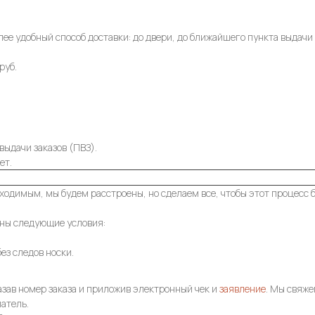
лее удобный способ доставки: до двери, до ближайшего пункта выдачи 
руб.
выдачи заказов (ПВЗ).
ет.
ходимым, мы будем расстроены, но сделаем все, чтобы этот процесс 
ены следующие условия:
ез следов носки.
казав номер заказа и приложив электронный чек и
заявление
. Мы свяже
патель.