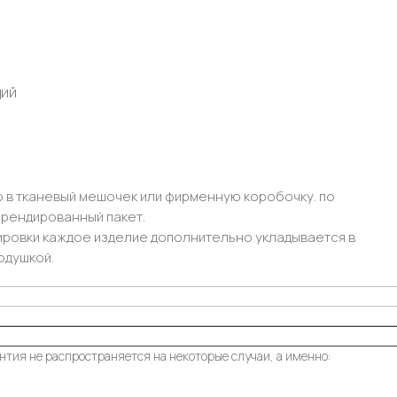
дий
 в тканевый мешочек или фирменную коробочку. по
рендированный пакет.
ировки каждое изделие дополнительно укладывается в
одушкой.
нтия не распространяется на некоторые случаи, а именно: