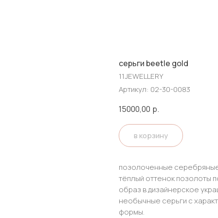
серьги beetle gold
11JEWELLERY
Артикул:
02-30-0083
15000,00
р.
в корзину
позолоченные серебряные 
тёплый оттенок позолоты п
образ в дизайнерское укра
необычные серьги с характ
формы.