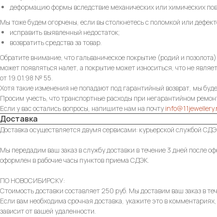
деформацию формы вследствие механических или химических по
Мы тоже будем огорчены, если вы столкнетесь с поломкой или дефек
исправить выявленный недостаток;
возвратить средства за товар.
Обратите внимание, что гальваническое покрытие (родий и позолота
может появляться налет, а покрытие может износиться, что не являе
от 19.01.98 № 55.
Хотя такие изменения не попадают под гарантийный возврат, мы буд
Просим учесть, что транспортные расходы при негарантийном ремонт
Если у вас остались вопросы, напишите нам на почту
info@11jewellery.
Доставка
Доставка осуществляется двумя сервисами: курьерской службой СДЭК
Мы передадим ваш заказ в службу доставки в течение 3 дней после оф
оформлен в рабочие часы пунктов приема СДЭК.
ПО НОВОСИБИРСКУ:
Стоимость доставки составляет 250 руб. Мы доставим ваш заказ в теч
Если вам необходима срочная доставка, укажите это в комментариях,
зависит от вашей удаленности.