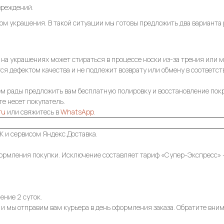
вреждений.
том украшения. В такой ситуации мы готовы предложить два варианта
) на украшениях может стираться в процессе носки из-за трения или
тся дефектом качества и не подлежит возврату или обмену в соответ
ем рады предложить вам бесплатную полировку и восстановление покр
е несет покупатель.
ru
или свяжитесь в
WhatsApp
.
 и сервисом Яндекс.Доставка.
ормления покупки. Исключение составляет тариф «Супер-Экспресс» — в
ение 2 суток.
 и мы отправим вам курьера в день оформления заказа. Обратите вним