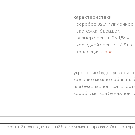
характеристики:
- серебро 925° / лимонное
- застежка: барашек
- размер серьги: 2 х 1,5см
- вес одной серьги ~ 4,3 гр
- коллекция
island
украшение будет упаковано
желанию можно добавить б
для безопасной транспорт
короб с мягкой бумажной п
 на скрытый производственный брак с момента продажи. Однако, гара