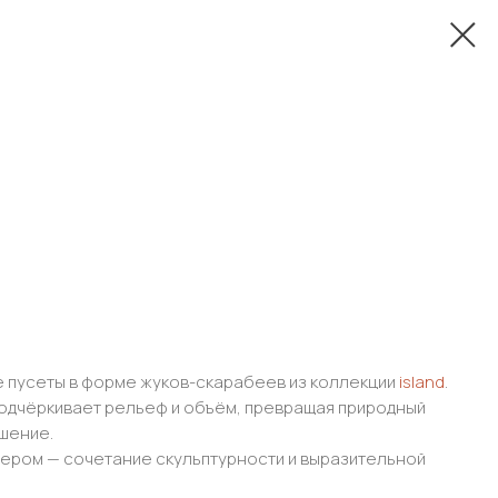
пусеты в форме жуков-скарабеев из коллекции
island
.
одчёркивает рельеф и объём, превращая природный
шение.
ером — сочетание скульптурности и выразительной