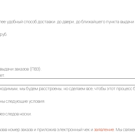
лее удобный способ доставки: до двери, до ближайшего пункта выдачи 
руб.
выдачи заказов (ПВЗ).
ет.
ходимым, мы будем расстроены, но сделаем все, чтобы этот процесс 
ены следующие условия:
ез следов носки.
казав номер заказа и приложив электронный чек и
заявление
. Мы свяже