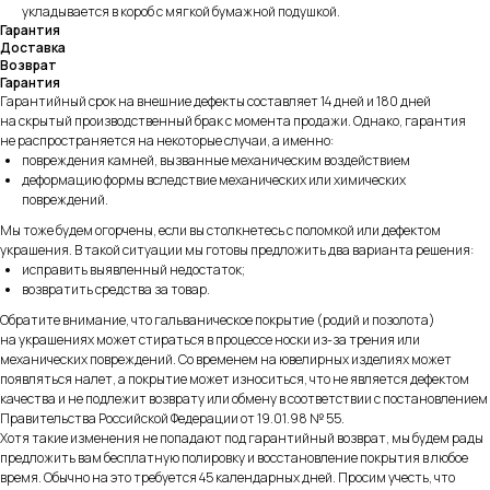
укладывается в короб с мягкой бумажной подушкой.
Гарантия
Доставка
Возврат
Гарантия
Гарантийный срок на внешние дефекты составляет 14 дней и 180 дней
на скрытый производственный брак с момента продажи. Однако, гарантия
не распространяется на некоторые случаи, а именно:
повреждения камней, вызванные механическим воздействием
деформацию формы вследствие механических или химических
повреждений.
Мы тоже будем огорчены, если вы столкнетесь с поломкой или дефектом
украшения. В такой ситуации мы готовы предложить два варианта решения:
исправить выявленный недостаток;
возвратить средства за товар.
Обратите внимание, что гальваническое покрытие (родий и позолота)
на украшениях может стираться в процессе носки из-за трения или
механических повреждений. Со временем на ювелирных изделиях может
появляться налет, а покрытие может износиться, что не является дефектом
качества и не подлежит возврату или обмену в соответствии с постановлением
Правительства Российской Федерации от 19.01.98 № 55.
Хотя такие изменения не попадают под гарантийный возврат, мы будем рады
предложить вам бесплатную полировку и восстановление покрытия в любое
время. Обычно на это требуется 45 календарных дней. Просим учесть, что