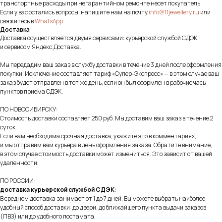
транспортные расходы при негарантийном ремонте несет покупатель.
Если у вас остались вопросы, напишите нам на почту
info@11jewellery.ru
или
свяжитесь в
WhatsApp
.
Доставка
Доставка осуществляется двумя сервисами: курьерской службой СДЭК
и сервисом Яндекс.Доставка.
Мы передадим ваш заказ в службу доставки в течение 3 дней после оформления
покупки. Исключение составляет тариф «Супер-Экспресс» — в этом случае ваш
заказ будет отправлен в тот же день, если он был оформлен в рабочие часы
пунктов приема СДЭК.
ПО НОВОСИБИРСКУ:
Стоимость доставки составляет 250 руб. Мы доставим ваш заказ в течение 2
суток.
Если вам необходима срочная доставка, укажите это в комментариях,
и мы отправим вам курьера в день оформления заказа. Обратите внимание,
в этом случае стоимость доставки может измениться. Это зависит от вашей
удаленности.
ПО РОССИИ:
доставка курьерской службой СДЭК:
В среднем доставка занимает от 1 до 7 дней. Вы можете выбрать наиболее
удобный способ доставки: до двери, до ближайшего пункта выдачи заказов
(ПВЗ) или до удобного постамата.