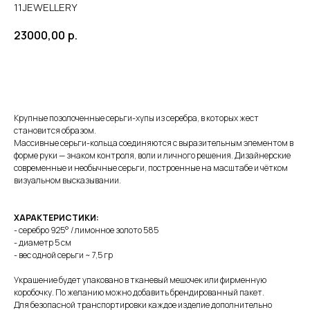
11JEWELLERY
23000,00
р.
В КОРЗИНУ
Крупные позолоченные серьги-хупы из серебра, в которых жест
становится образом.
Массивные серьги-кольца соединяются с выразительным элементом в
форме руки — знаком контроля, воли и личного решения. Дизайнерские
современные и необычные серьги, построенные на масштабе и чётком
визуальном высказывании.
ХАРАКТЕРИСТИКИ:
- серебро 925° / лимонное золото 585
- диаметр 5 см
- вес одной серьги ~ 7,5 гр
Украшение будет упаковано в тканевый мешочек или фирменную
коробочку. По желанию можно добавить брендированный пакет.
Для безопасной транспортировки каждое изделие дополнительно