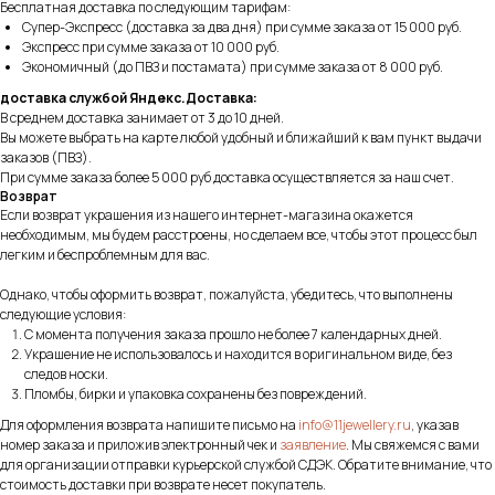
Бесплатная доставка по следующим тарифам:
Супер-Экспресс (доставка за два дня) при сумме заказа от 15 000 руб.
Экспресс при сумме заказа от 10 000 руб.
Экономичный (до ПВЗ и постамата) при сумме заказа от 8 000 руб.
доставка службой Яндекс.Доставка:
В среднем доставка занимает от 3 до 10 дней.
Вы можете выбрать на карте любой удобный и ближайший к вам пункт выдачи
заказов (ПВЗ).
При сумме заказа более 5 000 руб доставка осуществляется за наш счет.
Возврат
Если возврат украшения из нашего интернет-магазина окажется
необходимым, мы будем расстроены, но сделаем все, чтобы этот процесс был
легким и беспроблемным для вас.
Однако, чтобы оформить возврат, пожалуйста, убедитесь, что выполнены
следующие условия:
С момента получения заказа прошло не более 7 календарных дней.
Украшение не использовалось и находится в оригинальном виде, без
следов носки.
Пломбы, бирки и упаковка сохранены без повреждений.
Для оформления возврата напишите письмо на
info@11jewellery.ru
, указав
номер заказа и приложив электронный чек и
заявление
. Мы свяжемся с вами
для организации отправки курьерской службой СДЭК. Обратите внимание, что
стоимость доставки при возврате несет покупатель.